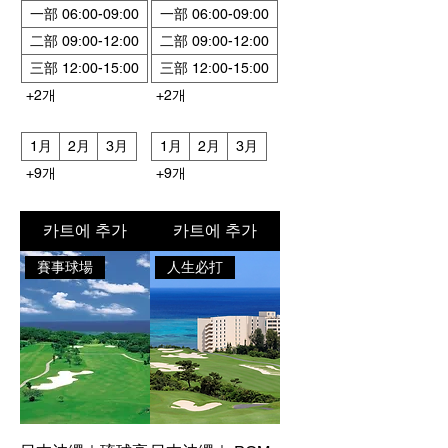
一部 06:00-09:00
一部 06:00-09:00
二部 09:00-12:00
二部 09:00-12:00
三部 12:00-15:00
三部 12:00-15:00
+2개
+2개
1月
2月
3月
1月
2月
3月
+9개
+9개
카트에 추가
카트에 추가
賽事球場
人生必打