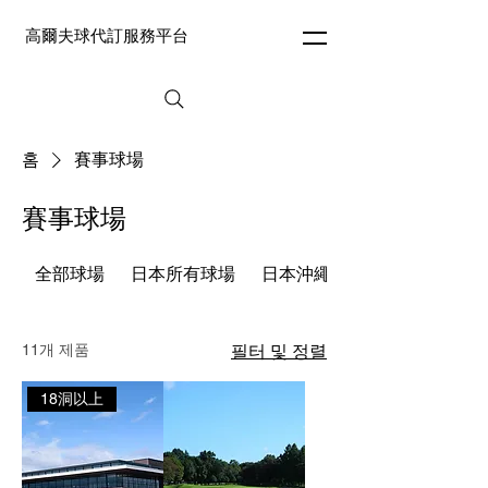
高爾夫球代訂服務平台
홈
賽事球場
賽事球場
全部球場
日本所有球場
日本沖繩、海島
11개 제품
필터 및 정렬
18洞以上