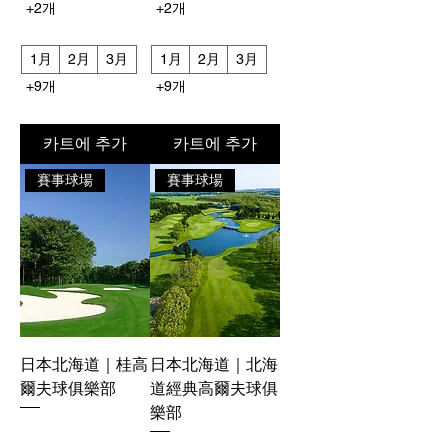
+2개
+2개
1月
2月
3月
1月
2月
3月
+9개
+9개
카트에 추가
카트에 추가
賽事球場
賽事球場
日本北海道｜桂高
日本北海道｜北海
爾夫球俱樂部
道經典高爾夫球俱
樂部