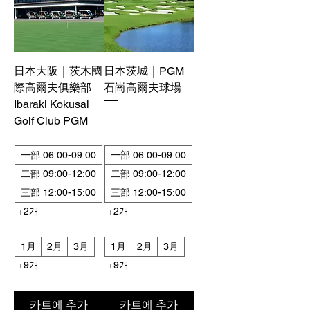
日本大阪｜茨木國
日本茨城｜PGM
際高爾夫俱樂部
石崗高爾夫球場
Ibaraki Kokusai
Golf Club PGM
一部 06:00-09:00
一部 06:00-09:00
二部 09:00-12:00
二部 09:00-12:00
三部 12:00-15:00
三部 12:00-15:00
+2개
+2개
1月
2月
3月
1月
2月
3月
+9개
+9개
카트에 추가
카트에 추가