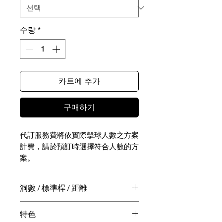
수량
*
카트에 추가
구매하기
代訂服務費將依實際擊球人數之方案
計費，請於預訂時選擇符合人數的方
案。
NTD - / JPY -
洞數 / 標準桿 / 距離
實際擊球相關費用（包含球費、桿弟
18洞 / 72桿 / 6,422碼
特色
費、球車費、餐飲費用等）請於擊球