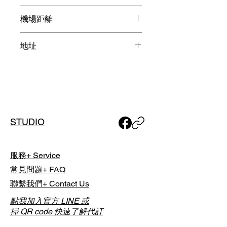
當日於球場現場直接支付，並依各球
度假 / 羊蹄山景 / 賽事球場 / 日本
場實際計費方式與規定為準。
機場距離
最佳球場獎
新千歲機場 2小時
Golf List 採「時段制代訂」，實際開
地址
球時間將由球場依當日營運狀況安
排；預約完成後，我們將透過 Email
北海道虻田郡ニセコ町東山温泉
通知您最終確認之「實際擊球時
間」。
如有特殊行程需求，包含單人或團體
預約，或欲安排夜間球場，請於下單
STUDIO
前與我們聯繫討論，以利事前安排。
服務+ Service
常見問題+ FAQ
聯繫我們+ Contact Us
點我加入官方 LINE 或
掃 QR code 快速了解代訂