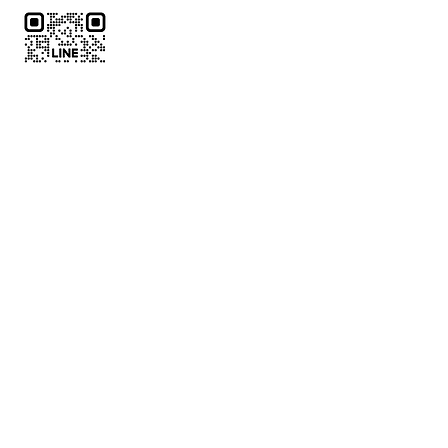
了解代訂
中文全名
*
電話
*
LINE ID
郵件
*
欲預訂球場位置
*