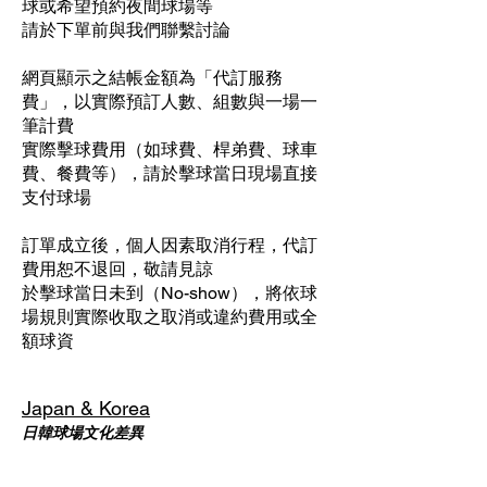
球或希望預約夜間球場等
請於下單前與我們聯繫討論
網頁顯示之結帳金額為「代訂服務
費」，以實際預訂人數、組數與一場一
筆計費​
實際擊球費用（如球費、桿弟費、球車
費、餐費等），請於擊球當日現場直接
支付球場
訂單成立後，個人因素取消行程，代訂
費用恕不退回，敬請見諒
於擊球當日未到（No-show），將依球
場規則實際收取之取消或違約費用或全
額球資
Japan & Korea
日韓球場文化差異