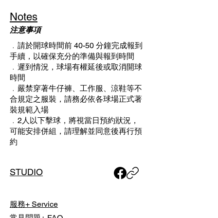
Notes
注意事項
﹒請於開球時間前 40-50 分鐘完成報到
手續，以確保充分的準備與報到時間
﹒遲到情況，球場有權延後或取消開球
時間
﹒嚴禁穿著牛仔褲、工作服、涼鞋等不
合規定之服裝，請務必依各球場正式著
裝規範入場
﹒2人以下擊球，將視當日預約狀況，
可能安排併組，請理解並同意後再行預
約
STUDIO
服務+ Service
常見問題+ FAQ