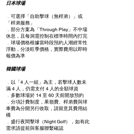
日本球場
﹒可選擇「自助擊球（無桿弟）」或
「桿弟服務」
​﹒部分方案為「Through Play」不中場
休息，且每洞需控制在標準時間內打完
​﹒
球場價格根據當時段預約人潮經常性
浮動，分淡旺季價格，實際費用以即時
報價為準
韓國球場
﹒以「4 人一組」為主，若擊球人數未
滿 4 人，仍需支付 4 人的全額球資
﹒多數球場於 14 至 60 天前開放預約
﹒分項計費制度，果嶺費、桿弟費與球
車費為分開另行收取，請留意其費用結
構
﹒盛行夜間擊球（Night Golf），如有此
需求請提前與客服聯繫確認