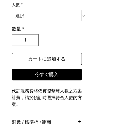
人數
*
数量
*
カートに追加する
今すぐ購入
代訂服務費將依實際擊球人數之方案
計費，請於預訂時選擇符合人數的方
案。
NTD 4,290-6,130｜JPY 21,680–
洞數 / 標準桿 / 距離
31,030 含桿弟