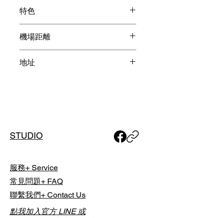
實際擊球相關費用（包含球費、桿弟
18洞 / 72桿 / 6,
特色
費、球車費、餐飲費用等）請於擊球
601 碼
當日於球場現場直接支付，並依各球
山林 / 富士山 / 人生必打
場實際計費方式與規定為準。
機場距離
羽田機場 2小時30分鐘
List Golf 採「時段制代訂」，實際開
地址
成田機場 3小時30分鐘
球時間將由球場依當日營運狀況安
排；預約完成後，我們將透過 Email
静岡県富士宮市根原字宝山380
通知您最終確認之「實際擊球時
間」。
如有特殊行程需求，包含單人或團體
預約，或欲安排夜間球場，請於下單
STUDIO
前與我們聯繫討論，以利事前安排。
服務+ Service
常見問題+ FAQ
聯繫我們+ Contact Us
點我加入官方 LINE 或