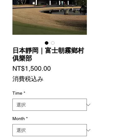
日本靜岡｜富士朝霧鄉村
俱樂部
価
NT$1,500.00
格
消費税込み
Time
*
Month
*