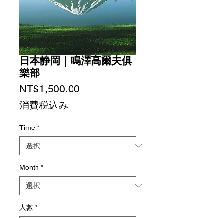
日本静岡｜鳴澤高爾夫俱
樂部
価
NT$1,500.00
格
消費税込み
Time
*
Month
*
人數
*