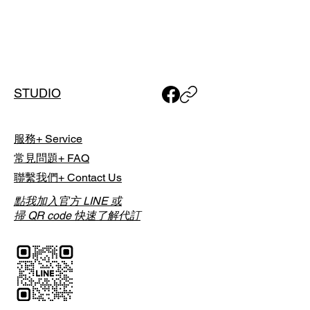
費、球車費、餐飲費用等）請於擊球
山林 / 富士山 / 經典名門
當日於球場現場直接支付，並依各球
場實際計費方式與規定為準。
List Golf 採「時段制代訂」，實際開
球時間將由球場依當日營運狀況安
STUDIO
排；預約完成後，我們將透過 Email
通知您最終確認之「實際擊球時
間」。
服務+ Service
如有特殊行程需求，包含單人或團體
常見問題+ FAQ
預約，或欲安排夜間球場，請於下單
聯繫我們+ Contact Us
前與我們聯繫討論，以利事前安排。
點我加入官方 LINE 或
掃 QR code 快速了解代訂