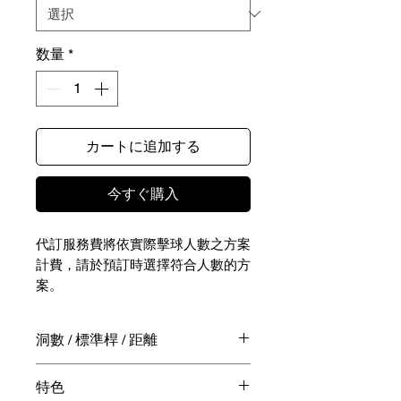
数量
*
カートに追加する
今すぐ購入
代訂服務費將依實際擊球人數之方案
計費，請於預訂時選擇符合人數的方
案。
NTD 4,650-6,100｜JPY 23,550-
洞數 / 標準桿 / 距離
30,700
27洞 / 108桿 / 7,017碼
特色
實際擊球相關費用（包含球費、桿弟