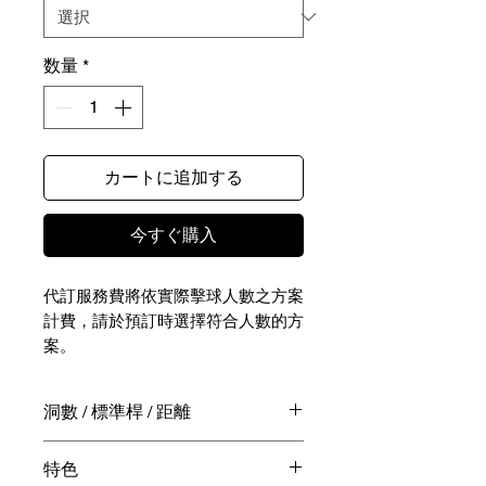
数量
*
カートに追加する
今すぐ購入
代訂服務費將依實際擊球人數之方案
計費，請於預訂時選擇符合人數的方
案。
NTD - / JPY -
洞數 / 標準桿 / 距離
實際擊球相關費用（包含球費、桿弟
18洞 / 72桿 / 6,402 碼
特色
費、球車費、餐飲費用等）請於擊球