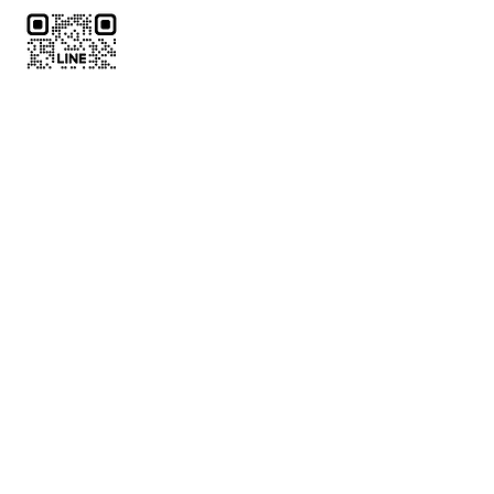
了解代訂
中文全名
*
電話
*
LINE ID
郵件
*
欲預訂球場位置
*