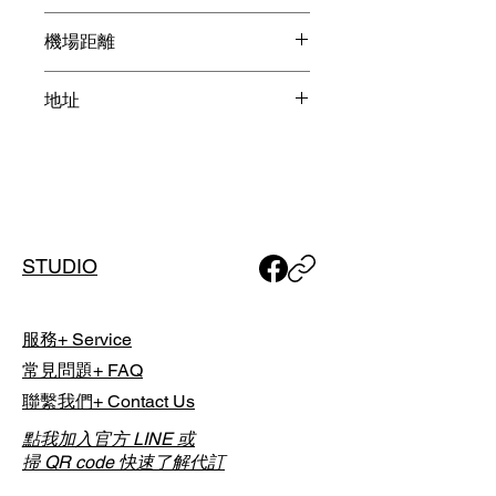
當日於球場現場直接支付，並依各球
海景球場 / 名匠設計 / 機場附近
場實際計費方式與規定為準。
機場距離
關西國際機場 30 分鐘
Golf List採「時段制代訂」，實際開
地址
球時間將由球場依當日營運狀況安
排；預約完成後，我們將透過 Email
大阪府泉南郡岬町深日31
通知您最終確認之「實際擊球時
間」。
如有特殊行程需求，包含單人或團體
STUDIO
預約，或欲安排夜間球場，請於下單
前與我們聯繫討論，以利事前安排。
服務+ Service
常見問題+ FAQ
聯繫我們+ Contact Us
點我加入官方 LINE 或
掃 QR code 快速了解代訂