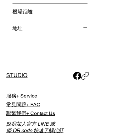
當日於球場現場直接支付，並依各球
森林 / 高級球場 / 機場附近
場實際計費方式與規定為準。
機場距離
新千歲機場15分鐘
List Golf 採「時段制代訂」，實際開
地址
球時間將由球場依當日營運狀況安
排；預約完成後，我們將透過 Email
北海道苫小牧市美沢114-1
通知您最終確認之「實際擊球時
間」。
如有特殊行程需求，包含單人或團體
預約，或欲安排夜間球場，請於下單
STUDIO
前與我們聯繫討論，以利事前安排。
服務+ Service
常見問題+ FAQ
聯繫我們+ Contact Us
點我加入官方 LINE 或
掃 QR code 快速了解代訂