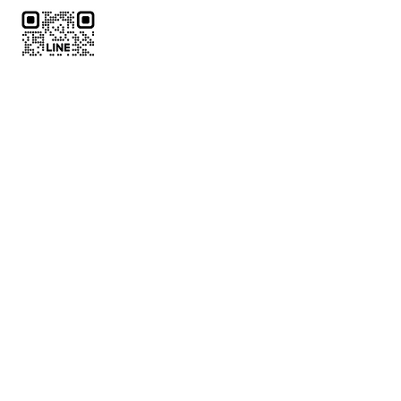
了解代訂
中文全名
*
電話
*
LINE ID
郵件
*
欲預訂球場位置
*