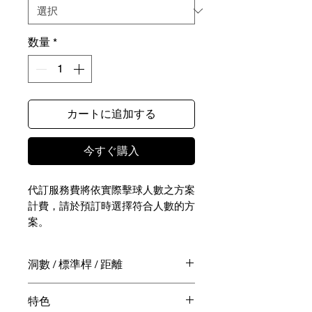
数量
*
カートに追加する
今すぐ購入
代訂服務費將依實際擊球人數之方案
計費，請於預訂時選擇符合人數的方
案。
NTD - / JPY -
洞數 / 標準桿 / 距離
實際擊球相關費用（包含球費、桿弟
18洞 / 72桿 / 7,013碼
特色
費、球車費、餐飲費用等）請於擊球