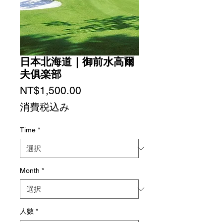
日本北海道｜御前水高爾
夫俱楽部
価
NT$1,500.00
格
消費税込み
Time
*
Month
*
人數
*