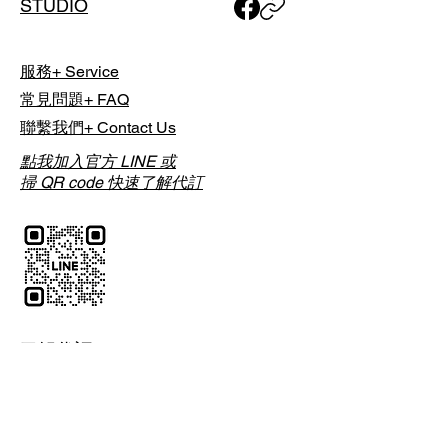
STUDIO
當日於球場現場直接支付，並依各球
場實際計費方式與規定為準。
服務+ Service
List Golf 採「時段制代訂」，實際開
常見問題+ FAQ
球時間將由球場依當日營運狀況安
排；預約完成後，我們將透過 Email
聯繫我們+ Contact Us
通知您最終確認之「實際擊球時
點我加入官方 LINE 或
間」。
掃 QR code 快速了解代訂
如有特殊行程需求，包含單人或團體
預約，或欲安排夜間球場，請於下單
前與我們聯繫討論，以利事前安排。
了解代訂
中文全名
*
電話
*