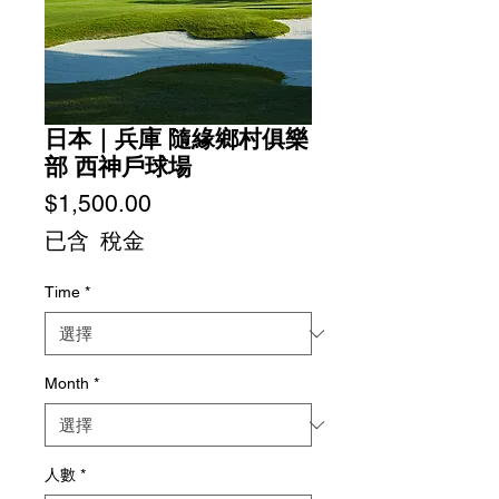
日本｜兵庫 隨緣鄉村俱樂
部 西神戶球場
價
$1,500.00
格
已含 稅金
Time
*
Month
*
人數
*