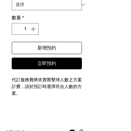
數量
*
新增預約
立即預約
代訂服務費將依實際擊球人數之方案
計費，請於預訂時選擇符合人數的方
案。
NTD 1,710-3,260 ｜JPY 8,650-
16,490
實際擊球相關費用（包含球費、桿弟
費、球車費、餐飲費用等）請於擊球