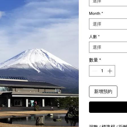
選擇
Month
*
選擇
人數
*
選擇
數量
*
新增預約
洞數 / 標準桿 / 距