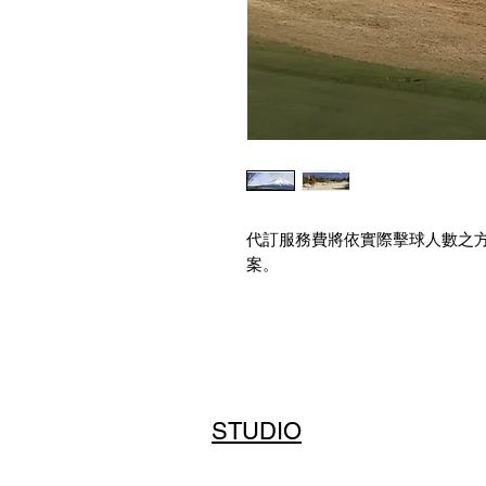
代訂服務費將依實際擊球人數之
案。
NTD 4,290-6,130｜JPY 21,680
實際擊球相關費用（包含球費、
日於球場現場直接支付，並依各
List Golf 採「時段制代訂
STUDIO
預約完成後，我們將透過 Emai
如有特殊行程需求，包含單人或