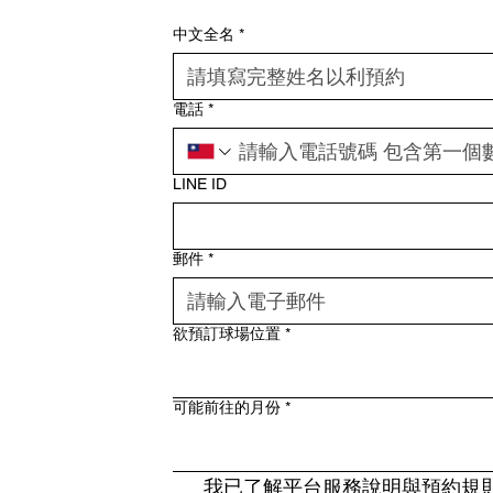
。
中文全名
*
電話
*
LINE ID
郵件
*
欲預訂球場位置
*
可能前往的月份
*
我已了解平台服務說明與預約規