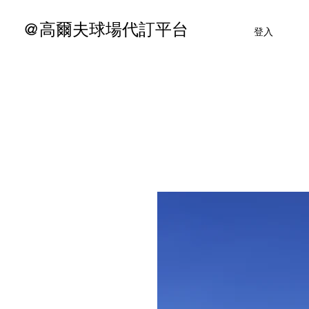
@高爾夫球場代訂平台
登入