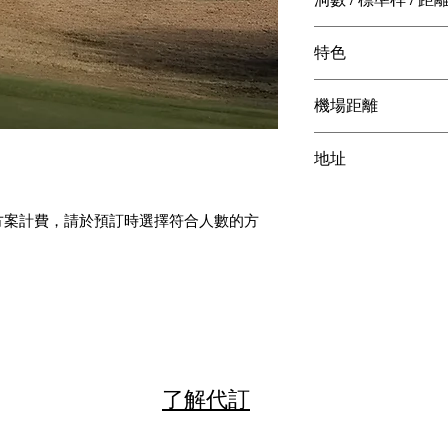
18洞 / 72桿 / 6,
特色
601 碼
山林 / 富士山 / 
機場距離
羽田機場 2小時30
地址
成田機場 3小時30
静岡県富士宮市根原
方案計費，請於預訂時選擇符合人數的方
–31,030 含桿弟
桿弟費、球車費、餐飲費用等）請於擊球當
球場實際計費方式與規定為準。
」，實際開球時間將由球場依當日營運狀況安排；
了解代訂
l 通知您最終確認之「實際擊球時間」。
團體預約，或欲安排夜間球場，請於下單前