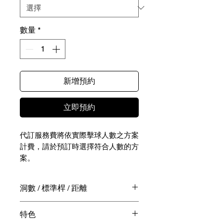
數量
*
新增預約
立即預約
代訂服務費將依實際擊球人數之方案
計費，請於預訂時選擇符合人數的方
案。
NTD - / JPY -
洞數 / 標準桿 / 距離
實際擊球相關費用（包含球費、桿弟
18洞 / 72桿 / 7,170碼
特色
費、球車費、餐飲費用等）請於擊球