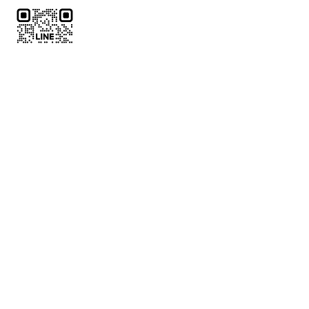
了解代訂
中文全名
*
電話
*
LINE ID
郵件
*
欲預訂球場位置
*