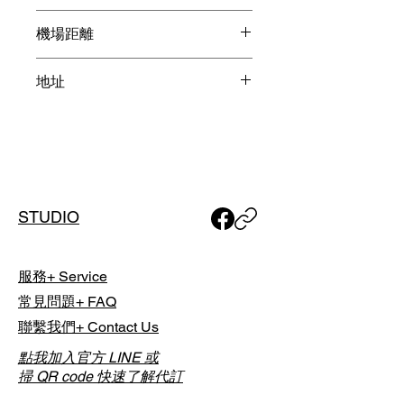
當日於球場現場直接支付，並依各球
丘陵林間 / 人氣球場 / 賽事球場 /
場實際計費方式與規定為準。
機場距離
機場附近
成田機場 25分鐘
Golf List 採「時段制代訂」，實際開
地址
羽田機場1小時20分鐘
球時間將由球場依當日營運狀況安
排；預約完成後，我們將透過 Email
日本千葉縣成田市大室 127
通知您最終確認之「實際擊球時
間」。
如有特殊行程需求，包含單人或團體
預約，或欲安排夜間球場，請於下單
STUDIO
前與我們聯繫討論，以利事前安排。
服務+ Service
常見問題+ FAQ
聯繫我們+ Contact Us
點我加入官方 LINE 或
掃 QR code 快速了解代訂