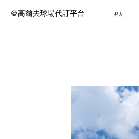
@高爾夫球場代訂平台
登入