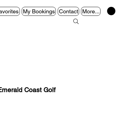
avorites
My Bookings
Contact
More...
ald Coast Golf