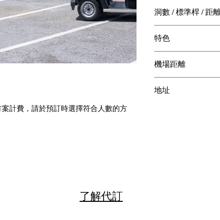
洞數 / 標準桿 / 距
18洞 / 72桿 / 6,91
特色
海岸 / 季節熱門 /
機場距離
宮古機場 15 分鐘
地址
方案計費，請於預訂時選擇符合人數的方
沖縄県宮古島市下地
7,000
桿弟費、球車費、餐飲費用等）請於擊球當
球場實際計費方式與規定為準。
」，實際開球時間將由球場依當日營運狀況安排；
了解代訂
l 通知您最終確認之「實際擊球時間」。
團體預約，或欲安排夜間球場，請於下單前