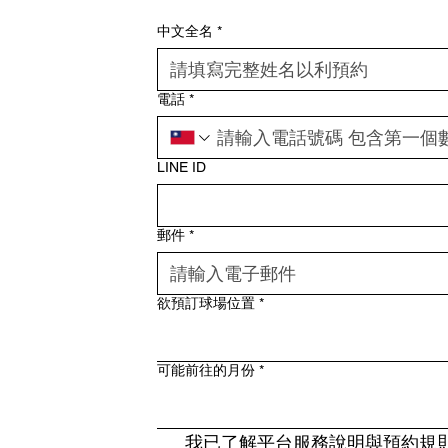
。
中文全名
*
電話
*
LINE ID
郵件
*
欲預訂球場位置
*
可能前往的月份
*
我已了解平台服務說明與預約規