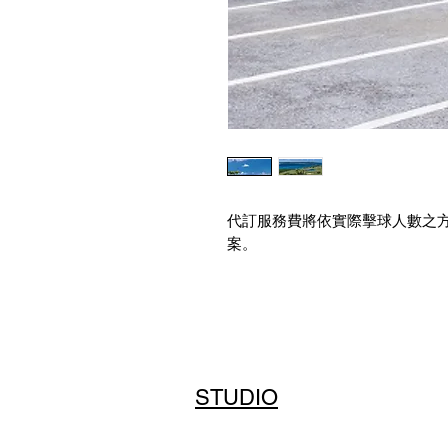
代訂服務費將依實際擊球人數之
案。
NTD 4,750-5,340｜JPY 24,000–2
實際擊球相關費用（包含球費、
日於球場現場直接支付，並依各
List Golf 採「時段制代訂
STUDIO
預約完成後，我們將透過 Emai
如有特殊行程需求，包含單人或