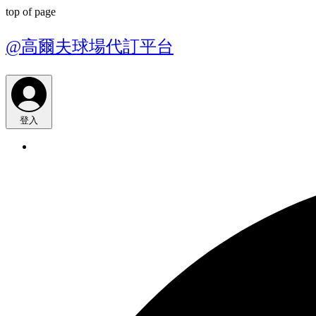
top of page
@高爾夫球場代訂平台
登入