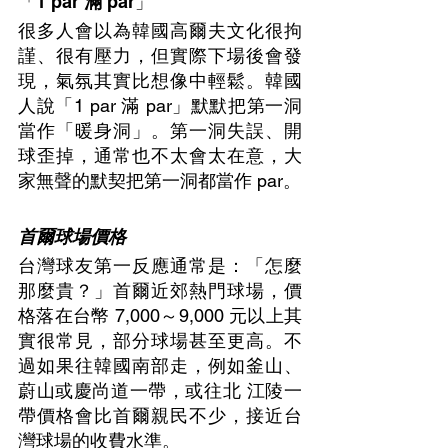
「1 par 
滿
 par」
很多人會以為韓國高爾夫文化很拘
謹、很有壓力，但實際下場後會發
現，氣氛其實比想像中輕鬆。韓國
人說「1 par 滿 par」默默把第一洞
當作「暖身洞」。第一洞失誤、開
球歪掉，通常也不太會太在意，大
家無聲的默契把第一洞都當作 par。
首爾球場價格
台灣球友第一反應通常是：「怎麼
那麼貴？」首爾近郊熱門球場，價
格落在台幣 7,000～9,000 元以上其
實很常見，部分球場甚至更高。不
過如果往韓國南部走，例如釜山、
蔚山或慶尚道一帶，或往北 江陵一
帶價格會比首爾親民不少，接近台
灣球場的收費水準。