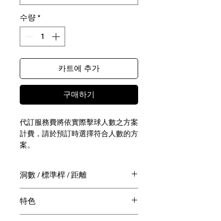
수량
*
카트에 추가
구매하기
代訂服務費將依實際擊球人數之方案
計費，請於預訂時選擇符合人數的方
案。
擊球費用區間僅供參考（預約前可聯
洞數 / 標準桿 / 距離
繫專員確認擊球費用）
NTD -｜KRW -
45洞 / 180 桿/ 13,109碼
特色
實際擊球相關費用（包含球費、桿弟
費、球車費、餐飲費用等）請於擊球
必打 / 丘陵 / 美術館般 Club