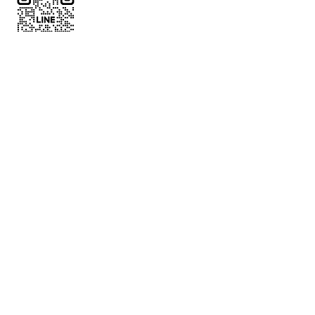
了解代訂
中文全名
*
電話
*
LINE ID
郵件
*
欲預訂球場位置
*