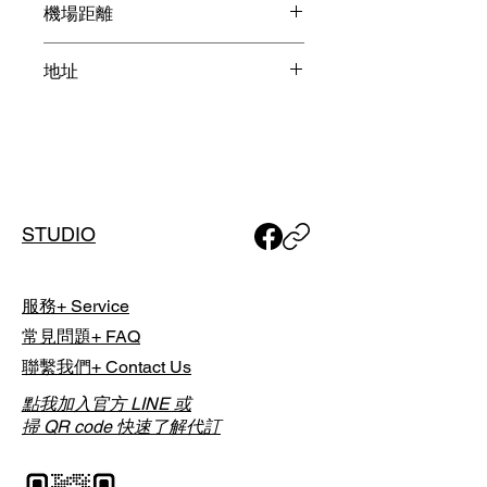
當日於球場現場直接支付，並依各球
機場距離
House / 45洞巨型球場
場實際計費方式與規定為準。
釜山金海機場 1小時20分鐘
地址
大邱機場 1小時5分鐘
List Golf 採「時段制代訂」，實際開
球時間將由球場依當日營運狀況安
排；預約完成後，我們將透過 Email
경북 경주시 외동읍 내외로 577-
通知您最終確認之「實際擊球時
189
間」。
如有特殊行程需求，包含單人或團體
STUDIO
預約，或欲安排夜間球場，請於下單
前與我們聯繫討論，以利事前安排。
服務+ Service
常見問題+ FAQ
聯繫我們+ Contact Us
點我加入官方 LINE 或
掃 QR code 快速了解代訂