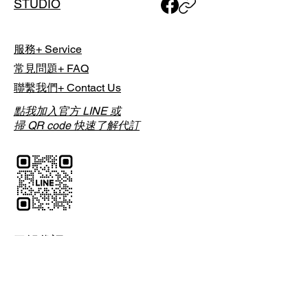
STUDIO
當日於球場現場直接支付，並依各球
場實際計費方式與規定為準。
服務+ Service
List Golf 採「時段制代訂」，實際開
常見問題+ FAQ
球時間將由球場依當日營運狀況安
排；預約完成後，我們將透過 Email
聯繫我們+ Contact Us
通知您最終確認之「實際擊球時
點我加入官方 LINE 或
間」。
掃 QR code 快速了解代訂
如有特殊行程需求，包含單人或團體
預約，或欲安排夜間球場，請於下單
前與我們聯繫討論，以利事前安排。
了解代訂
中文全名
*
電話
*