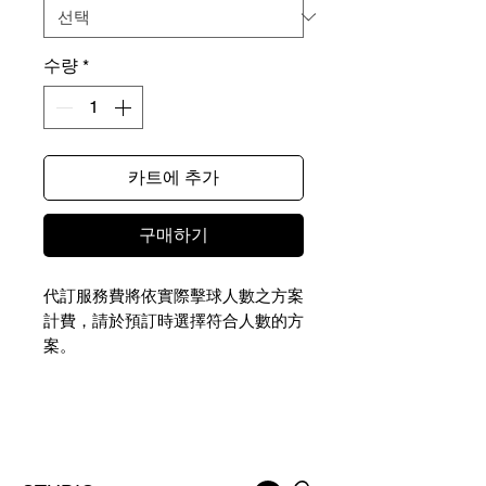
수량
*
카트에 추가
구매하기
代訂服務費將依實際擊球人數之方案
計費，請於預訂時選擇符合人數的方
案。
NTD 1,710-3,260 ｜JPY 8,650-
16,490
實際擊球相關費用（包含球費、桿弟
費、球車費、餐飲費用等）請於擊球