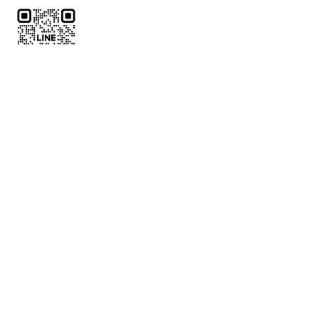
了解代訂
中文全名
*
電話
*
LINE ID
郵件
*
欲預訂球場位置
*