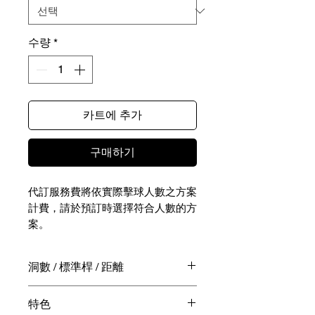
수량
*
카트에 추가
구매하기
代訂服務費將依實際擊球人數之方案
計費，請於預訂時選擇符合人數的方
案。
NTD - / JPY -
洞數 / 標準桿 / 距離
實際擊球相關費用（包含球費、桿弟
18洞 / 72桿 / 7,170碼
特色
費、球車費、餐飲費用等）請於擊球