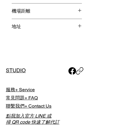
當日於球場現場直接支付，並依各球
丘陵林間 / 人氣球場 / 賽事球場 /
場實際計費方式與規定為準。
機場距離
機場附近
成田機場 25分鐘
Golf List 採「時段制代訂」，實際開
地址
羽田機場1小時20分鐘
球時間將由球場依當日營運狀況安
排；預約完成後，我們將透過 Email
日本千葉縣成田市大室 127
通知您最終確認之「實際擊球時
間」。
如有特殊行程需求，包含單人或團體
預約，或欲安排夜間球場，請於下單
STUDIO
前與我們聯繫討論，以利事前安排。
服務+ Service
常見問題+ FAQ
聯繫我們+ Contact Us
點我加入官方 LINE 或
掃 QR code 快速了解代訂