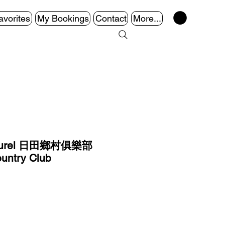
avorites
My Bookings
Contact
More...
rel 日田鄉村俱樂部
ountry Club
가
격