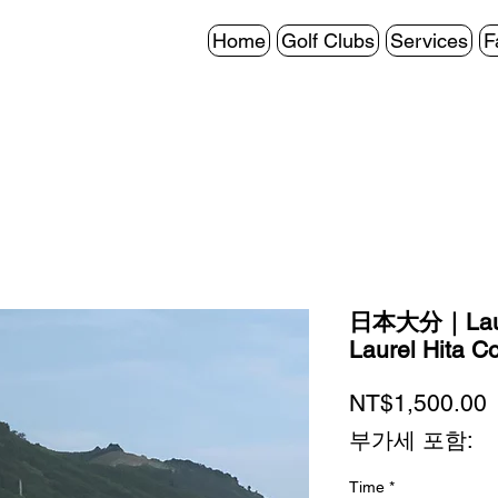
Home
Golf Clubs
Services
F
日本大分｜Lau
Laurel Hita C
NT$1,500.00
부가세 포함:
Time
*