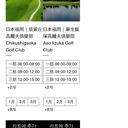
日本福岡｜筑紫丘
日本福岡｜麻生飯
高爾夫俱樂部
塚高爾夫俱樂部
Chikushigaoka
Aso Iizuka Golf
Golf Club
Club
一部 06:00-09:00
一部 06:00-09:00
二部 09:00-12:00
二部 09:00-12:00
三部 12:00-15:00
三部 12:00-15:00
+2개
+2개
1月
2月
3月
1月
2月
3月
+9개
+9개
카트에 추가
카트에 추가