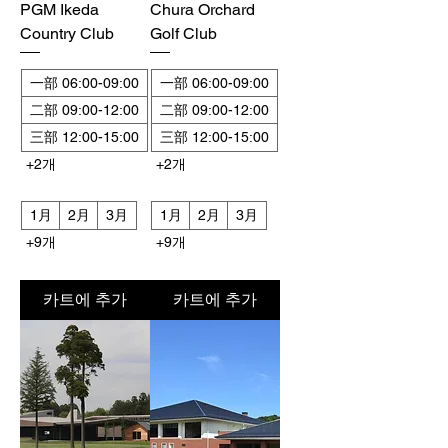
PGM Ikeda
Chura Orchard
Country Club
Golf Club
一部 06:00-09:00
一部 06:00-09:00
二部 09:00-12:00
二部 09:00-12:00
三部 12:00-15:00
三部 12:00-15:00
+2개
+2개
1月
2月
3月
1月
2月
3月
+9개
+9개
카트에 추가
카트에 추가