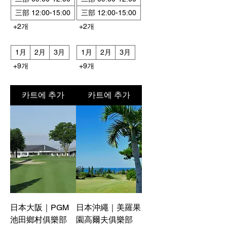
三部 12:00-15:00
三部 12:00-15:00
+2개
+2개
1月
2月
3月
1月
2月
3月
+9개
+9개
카트에 추가
카트에 추가
日本大阪｜PGM
日本沖繩｜美羅果
池田鄉村俱樂部
園高爾夫俱樂部