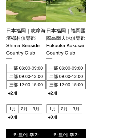
日本福岡｜志摩海
日本福岡｜福岡國
濱鄉村俱樂部
際高爾夫球俱樂部
Shima Seaside
Fukuoka Kokusai
Country Club
Country Club
一部 06:00-09:00
一部 06:00-09:00
二部 09:00-12:00
二部 09:00-12:00
三部 12:00-15:00
三部 12:00-15:00
+2개
+2개
1月
2月
3月
1月
2月
3月
+9개
+9개
카트에 추가
카트에 추가