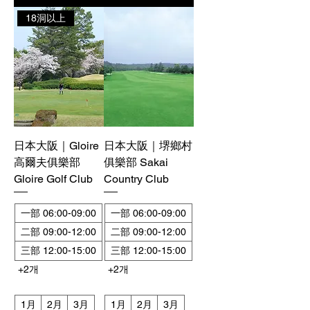
18洞以上
日本大阪｜Gloire
日本大阪｜堺鄉村
高爾夫俱樂部
俱樂部 Sakai
Gloire Golf Club
Country Club
一部 06:00-09:00
一部 06:00-09:00
二部 09:00-12:00
二部 09:00-12:00
三部 12:00-15:00
三部 12:00-15:00
+2개
+2개
1月
2月
3月
1月
2月
3月